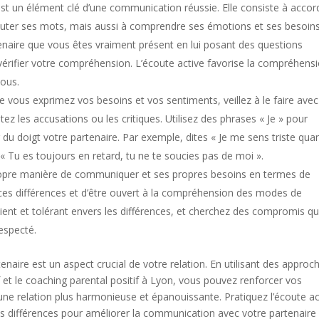
est un élément clé d’une communication réussie. Elle consiste à accor
couter ses mots, mais aussi à comprendre ses émotions et ses besoins
tenaire que vous êtes vraiment présent en lui posant des questions
r vérifier votre compréhension. L’écoute active favorise la compréhens
vous.
e vous exprimez vos besoins et vos sentiments, veillez à le faire avec
tez les accusations ou les critiques. Utilisez des phrases « Je » pour
du doigt votre partenaire. Par exemple, dites « Je me sens triste qua
 « Tu es toujours en retard, tu ne te soucies pas de moi ».
opre manière de communiquer et ses propres besoins en termes de
ces différences et d’être ouvert à la compréhension des modes de
ent et tolérant envers les différences, et cherchez des compromis qu
especté.
naire est un aspect crucial de votre relation. En utilisant des approc
if et le coaching parental positif à Lyon, vous pouvez renforcer vos
 relation plus harmonieuse et épanouissante. Pratiquez l’écoute ac
es différences pour améliorer la communication avec votre partenaire