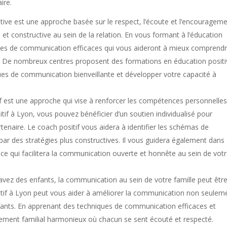
ire.
itive est une approche basée sur le respect, l’écoute et l’encouragem
et constructive au sein de la relation. En vous formant à l’éducation
ces de communication efficaces qui vous aideront à mieux comprend
re. De nombreux centres proposent des formations en éducation positi
es de communication bienveillante et développer votre capacité à
if est une approche qui vise à renforcer les compétences personnelles
sitif à Lyon, vous pouvez bénéficier d’un soutien individualisé pour
enaire. Le coach positif vous aidera à identifier les schémas de
par des stratégies plus constructives. Il vous guidera également dans
, ce qui facilitera la communication ouverte et honnête au sein de vot
 avez des enfants, la communication au sein de votre famille peut êtr
itif à Lyon peut vous aider à améliorer la communication non seulem
nfants. En apprenant des techniques de communication efficaces et
nement familial harmonieux où chacun se sent écouté et respecté.