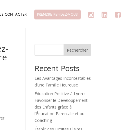
US CONTACTER
PRENDRE RENDEZ-VOUS
z-
Rechercher
re
Recent Posts
Les Avantages Incontestables
d’une Famille Heureuse
Éducation Positive à Lyon :
Favoriser le Développement
des Enfants grâce à
l’Éducation Parentale et au
rer
Coaching
Établir des Limites Claires