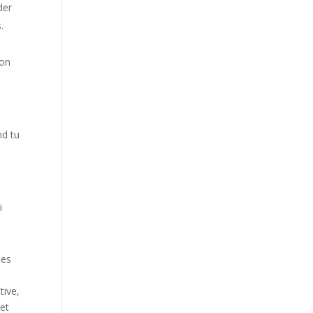
der
.
ion
nd tu
i
hes
tive,
 et